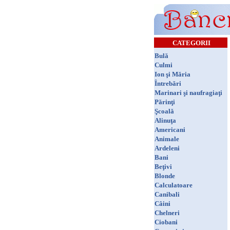
CATEGORII
Bulă
Culmi
Ion şi Măria
Întrebări
Marinari şi naufragiaţi
Părinţi
Şcoală
Alinuţa
Americani
Animale
Ardeleni
Bani
Beţivi
Blonde
Calculatoare
Canibali
Câini
Chelneri
Ciobani