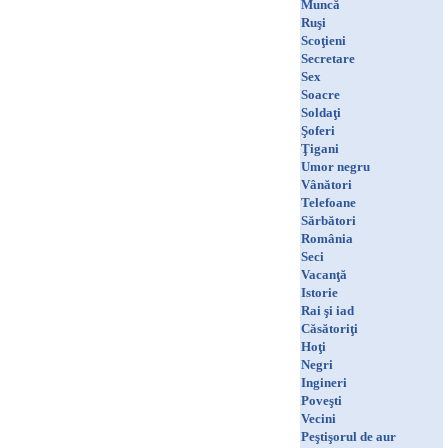
Muncă
Ruşi
Scoţieni
Secretare
Sex
Soacre
Soldaţi
Şoferi
Ţigani
Umor negru
Vânători
Telefoane
Sărbători
România
Seci
Vacanţă
Istorie
Rai şi iad
Căsătoriţi
Hoţi
Negri
Ingineri
Poveşti
Vecini
Peştişorul de aur