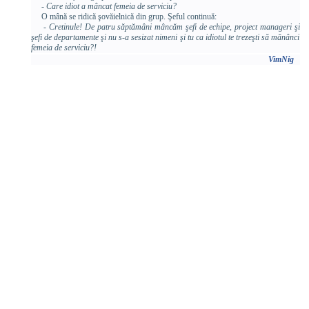
- Care idiot a mâncat femeia de serviciu?
O mână se ridică şovăielnică din grup. Şeful continuă:
- Cretinule! De patru săptămâni mâncăm şefi de echipe, project manageri şi
şefi de departamente şi nu s-a sesizat nimeni şi tu ca idiotul te trezeşti să mănânci
femeia de serviciu?!
VimNig