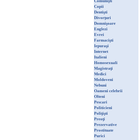
Comunişti
Copii
Dentişti
Divorţuri
Domnişoare
Englezi
Evrei
Farmacişti
Iepuraşi
Internet
Italieni
Homosexuali
Magistraţi
Medici
Moldoveni
Nebuni
Oameni celebrii
Olteni
Pescari
Politicieni
Poliţişti
Preoţi
Prezervative
Prostituate
Purici