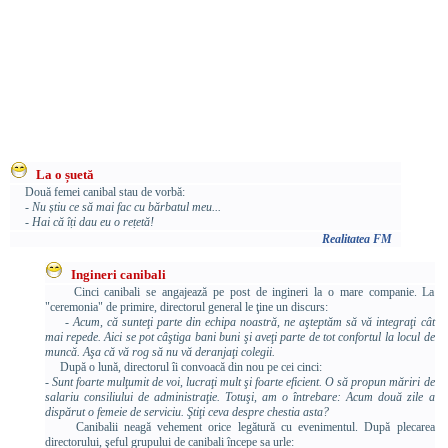
La o șuetă
Două femei canibal stau de vorbă:
- Nu știu ce să mai fac cu bărbatul meu...
- Hai că îți dau eu o rețetă!
Realitatea FM
Ingineri canibali
Cinci canibali se angajează pe post de ingineri la o mare companie. La
"ceremonia" de primire, directorul general le ţine un discurs:
- Acum, că sunteţi parte din echipa noastră, ne aşteptăm să vă integraţi cât
mai repede. Aici se pot câştiga bani buni şi aveţi parte de tot confortul la locul de
muncă. Aşa că vă rog să nu vă deranjaţi colegii.
După o lună, directorul îi convoacă din nou pe cei cinci:
- Sunt foarte mulţumit de voi, lucraţi mult şi foarte eficient. O să propun măriri de
salariu consiliului de administraţie. Totuşi, am o întrebare: Acum două zile a
dispărut o femeie de serviciu. Ştiţi ceva despre chestia asta?
Canibalii neagă vehement orice legătură cu evenimentul. După plecarea
directorului, şeful grupului de canibali începe sa urle: