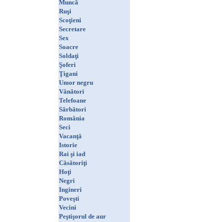
Muncă
Ruşi
Scoţieni
Secretare
Sex
Soacre
Soldaţi
Şoferi
Ţigani
Umor negru
Vânători
Telefoane
Sărbători
România
Seci
Vacanţă
Istorie
Rai şi iad
Căsătoriţi
Hoţi
Negri
Ingineri
Poveşti
Vecini
Peştişorul de aur