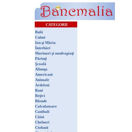
CATEGORII
Bulă
Culmi
Ion şi Măria
Întrebări
Marinari şi naufragiaţi
Părinţi
Şcoală
Alinuţa
Americani
Animale
Ardeleni
Bani
Beţivi
Blonde
Calculatoare
Canibali
Câini
Chelneri
Ciobani