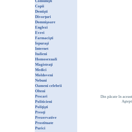
Comunişti
Copii
Dentişti
Divorţuri
Domnişoare
Englezi
Evrei
Farmacişti
Iepuraşi
Internet
Italieni
Homosexuali
Magistraţi
Medici
Moldoveni
Nebuni
Oameni celebrii
Olteni
Pescari
Din păcate în aceast
Aştept
Politicieni
Poliţişti
Preoţi
Prezervative
Prostituate
Purici