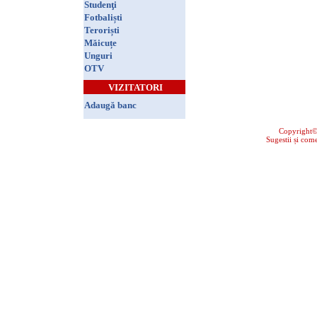
Studenţi
Fotbaliști
Teroriști
Măicuțe
Unguri
OTV
VIZITATORI
Adaugă banc
Copyright
Sugestii și come