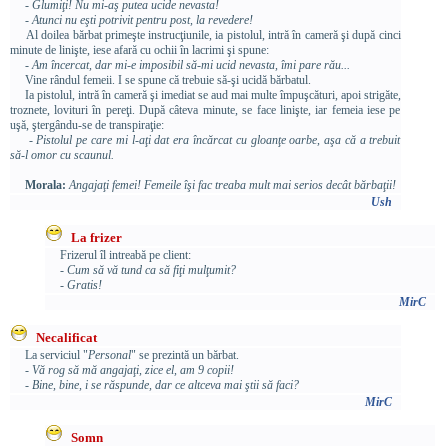
- Glumiţi! Nu mi-aş putea ucide nevasta!
- Atunci nu eşti potrivit pentru post, la revedere!
Al doilea bărbat primeşte instrucţiunile, ia pistolul, intră în cameră şi după cinci
minute de linişte, iese afară cu ochii în lacrimi şi spune:
- Am încercat, dar mi-e imposibil să-mi ucid nevasta, îmi pare rău...
Vine rândul femeii. I se spune că trebuie să-şi ucidă bărbatul.
Ia pistolul, intră în cameră şi imediat se aud mai multe împuşcături, apoi strigăte,
troznete, lovituri în pereţi. După câteva minute, se face linişte, iar femeia iese pe
uşă, ştergându-se de transpiraţie:
- Pistolul pe care mi l-aţi dat era încărcat cu gloanţe oarbe, aşa că a trebuit
să-l omor cu scaunul.
Morala:
Angajaţi femei! Femeile îşi fac treaba mult mai serios decât bărbaţii!
Ush
La frizer
Frizerul îl intreabă pe client:
- Cum să vă tund ca să fiţi mulţumit?
- Gratis!
MirC
Necalificat
La serviciul "
Personal
" se prezintă un bărbat.
- Vă rog să mă angajaţi, zice el, am 9 copii!
- Bine, bine, i se răspunde, dar ce altceva mai ştii să faci?
MirC
Somn