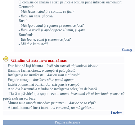
O comisie de analiză a stării psihice a omului pune întrebări oamenilor:
Germanul:
- Măi Hans, când ţi-e somn... ce faci?
- Beau un ness, şi gata!
Rusul:
- Măi Igor, când ţi-e foame şi somn, ce faci?
- Beau o votcă şi apoi aţipesc 10 min, şi gata.
Românul:
- Băi Ioane, când ţi-e somn ce faci?
- Mă duc la muncă!
Vimnig
Gândim că asta ne-a mai rămas
Este bine să laşi băutura...
însă rău este să uiţi unde ai lăsat-o
.
Banii nu fac fericirea...
o cumpără gata făcută
.
Inteligenţa mă urmăreşte...
dar eu sunt mai rapid
.
Fugi de tentaţii...
dar încet să te poată ajunge
.
Există o lume mai bună...
dar este foarte scumpă
.
A studia înseamnă a te îndoi de inteligenţa colegului de bancă.
Dacă o păsărică ţi-a şoptit ceva...
atunci înseamnă că ai înnebunit pentru că
păsărelele nu vorbesc
.
Munca nu a omorât niciodată pe nimeni...
dar de ce sa rişti
?
Alcoolul omoară încet încet...
nu contează, nu mă grăbesc
.
LucIva
Pagina anterioară