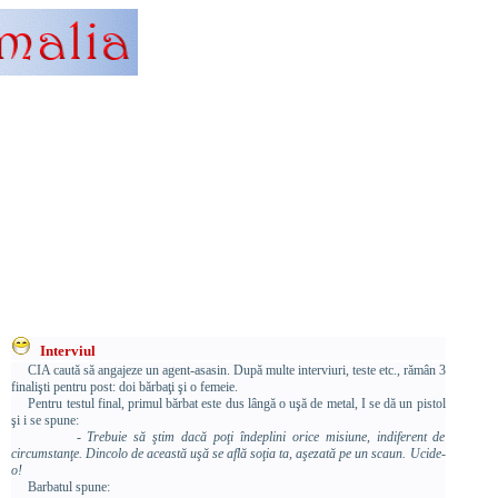
Interviul
CIA caută să angajeze un agent-asasin. După multe interviuri, teste etc., rămân 3
finalişti pentru post: doi bărbaţi şi o femeie.
Pentru testul final, primul bărbat este dus lângă o uşă de metal, I se dă un pistol
şi i se spune:
- Trebuie să ştim dacă poţi îndeplini orice misiune, indiferent de
circumstanţe. Dincolo de această uşă se află soţia ta, aşezată pe un scaun. Ucide-
o!
Barbatul spune: