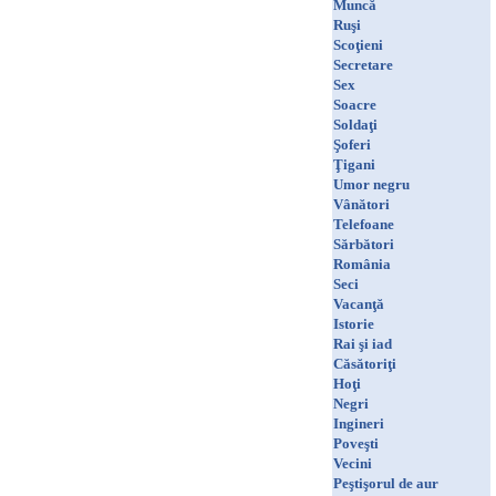
Muncă
Ruşi
Scoţieni
Secretare
Sex
Soacre
Soldaţi
Şoferi
Ţigani
Umor negru
Vânători
Telefoane
Sărbători
România
Seci
Vacanţă
Istorie
Rai şi iad
Căsătoriţi
Hoţi
Negri
Ingineri
Poveşti
Vecini
Peştişorul de aur