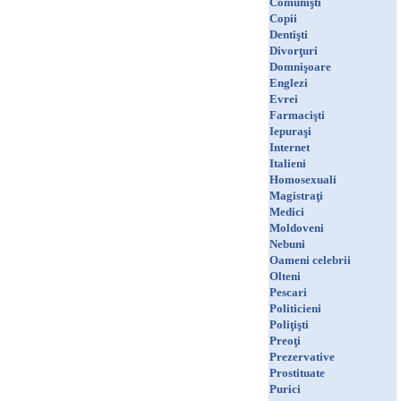
Comunişti
Copii
Dentişti
Divorţuri
Domnişoare
Englezi
Evrei
Farmacişti
Iepuraşi
Internet
Italieni
Homosexuali
Magistraţi
Medici
Moldoveni
Nebuni
Oameni celebrii
Olteni
Pescari
Politicieni
Poliţişti
Preoţi
Prezervative
Prostituate
Purici