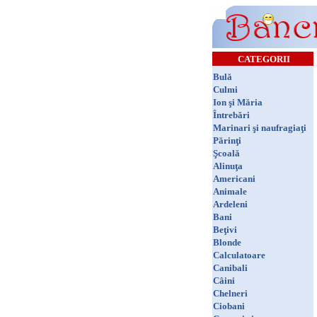
CATEGORII
Bulă
Culmi
Ion şi Măria
Întrebări
Marinari şi naufragiaţi
Părinţi
Şcoală
Alinuţa
Americani
Animale
Ardeleni
Bani
Beţivi
Blonde
Calculatoare
Canibali
Câini
Chelneri
Ciobani